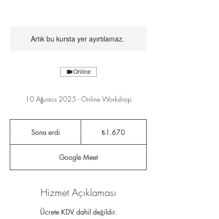
Artık bu kursta yer ayırtılamaz.
Online
10 Ağustos 2025 - Online Workshop
₺1.670
Türk
Sona erdi
S
₺1.670
lirası
o
n
Google Meet
a
e
r
d
Hizmet Açıklaması
i
Ücrete KDV dahil değildir.