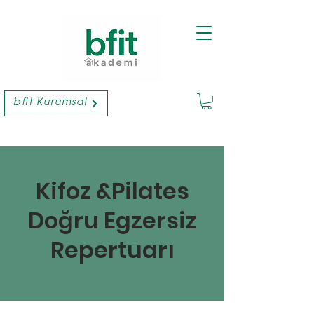
bfit Kurumsal
Kifoz &Pilates
Doğru Egzersiz
Repertuarı